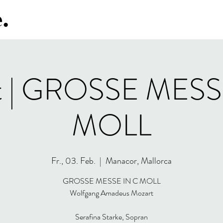
.
t | GROSSE MESS
MOLL
Fr., 03. Feb.
  |  
Manacor, Mallorca
GROSSE MESSE IN C MOLL
Wolfgang Amadeus Mozart
Serafina Starke, Sopran